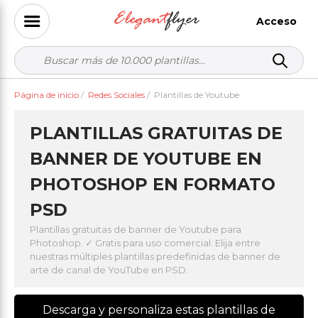
Acceso
Página de inicio
/
Redes Sociales
/
Plantillas de Youtube
PLANTILLAS GRATUITAS DE
BANNER DE YOUTUBE EN
PHOTOSHOP EN FORMATO
PSD
Plantillas gratuitas de banner de Youtube para
Photoshop. ✓ Gratis para uso comercial. Elija entre
nuestras múltiples plantillas predefinidas de banner de
arte de canal de YouTube en PSD.
Descarga y personaliza estas plantillas de