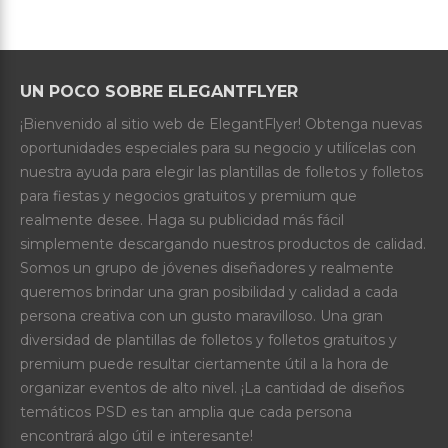
UN POCO SOBRE ELEGANTFLYER
¡Bienvenido al sitio web de ElegantFlyer! Obtenga nuevas
oportunidades especiales para su negocio y utilícelas con
nuestra ayuda para elegir las plantillas de folletos y folletos
para fiestas y negocios gratuitos y premium que
realmente desee. Haga su publicidad más fácil
simplemente descargando nuestros productos de calidad.
Somos un grupo de jóvenes diseñadores y realmente
queremos brindar una gran posibilidad y calidad a cada
persona creativa con un gusto maravilloso. Una gran
diversidad de plantillas de folletos y folletos gratuitos y
premium puede resultar ciertamente útil a la hora de
organizar eventos de alto nivel. ¡La cantidad de diseños
temáticos PSD es tan amplia que cada persona
encontrará algo útil e interesante!