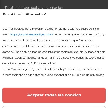
Reglas de reembolso y suscripción
¡Este sitio web utiliza cookies!
Contáctenos
Usamos cookies para mejorar la experiencia del usuario dentro del sitio
Sobre nosotros
web.
https://www.elegantflyer.com/
(el 'Sitio web'), analizando el tráfico y
las tendencias del sitio web, así como recordando las preferencias y
PRODUCTOS
configuraciones del usuario. Por estas razones, podemos compartir los
Precios
datos de uso de su aplicación con nuestros socios de análisis. Al hacer clic en
'Aceptar Cookies', acepta almacenar en su dispositivo todas las tecnologías
Creador en línea
descritas en nuestra
Política de cookies
https://www.elegantflyer.com/cookies-policy/
. Más información sobre el
procesamiento de sus datos se puede encontrar en el
Política de privacidad
16000+ Plantillas de volantes PSD gratuitas © 2026.
Reservados todos los derechos.
Aceptar todas las cookies
Española