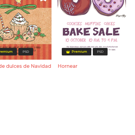
remium
PSD
Premium
PSD
de dulces de Navidad
Hornear