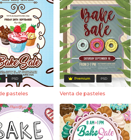
s
PSD
Premium
PSD
de pasteles
Venta de pasteles