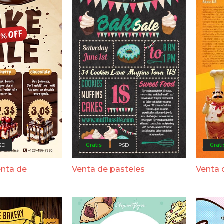
SD
Gratis
PSD
Grati
enta de
Venta de pasteles
Venta 