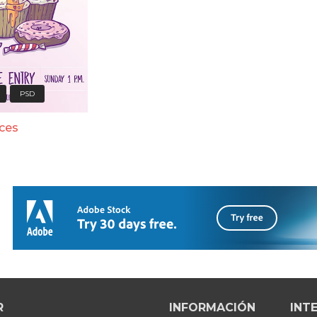
PSD
lces
R
INFORMACIÓN
INT