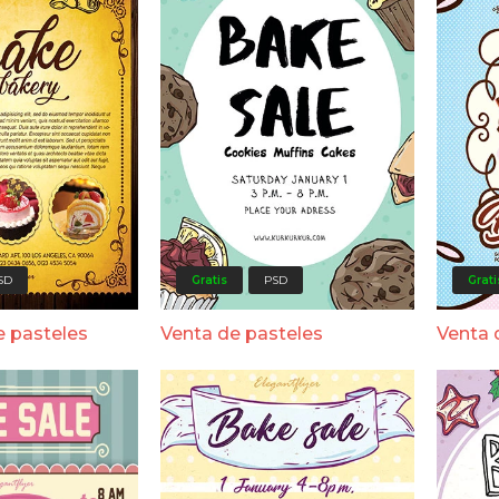
SD
Gratis
PSD
Grati
e pasteles
Venta de pasteles
Venta 