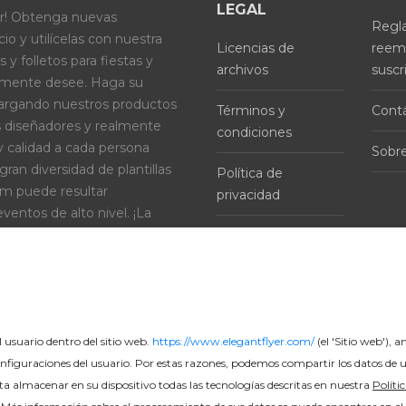
LEGAL
er! Obtenga nuevas
Regl
o y utilícelas con nuestra
Licencias de
reem
s y folletos para fiestas y
archivos
suscr
lmente desee. Haga su
cargando nuestros productos
Términos y
Cont
s diseñadores y realmente
condiciones
y calidad a cada persona
Sobre
ran diversidad de plantillas
Política de
ium puede resultar
privacidad
eventos de alto nivel. ¡La
 tan amplia que cada persona
Política de cookies
 usuario dentro del sitio web.
https://www.elegantflyer.com/
(el 'Sitio web'), a
nfiguraciones del usuario. Por estas razones, podemos compartir los datos de us
epta almacenar en su dispositivo todas las tecnologías descritas en nuestra
Políti