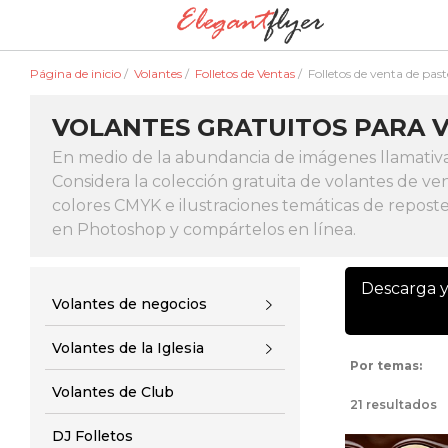
Página de inicio
/
Volantes
/
Folletos de Ventas
/
Folletos de venta de past
VOLANTES GRATUITOS PARA V
En medio de la abundancia de imágenes llamativa
Considera la colección gratuita de volantes de ven
colores CMYK e ilustraciones temáticas de reposte
en Photoshop y compártelos en línea.
Descarga y
Volantes de negocios
Volantes de la Iglesia
Por temas:
Volantes de Club
21 resultados
DJ Folletos