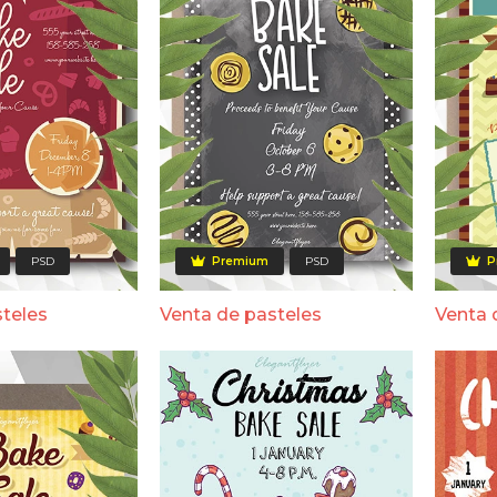
PSD
Premium
PSD
P
steles
Venta de pasteles
Venta 