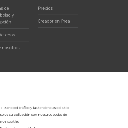
as de
Precios
bolso y
Creador en línea
ipción
áctenos
 nosotros
nalizando el tráfico y las tendencias del sitio
o de su aplicación con nuestros socios de
ca de cookies