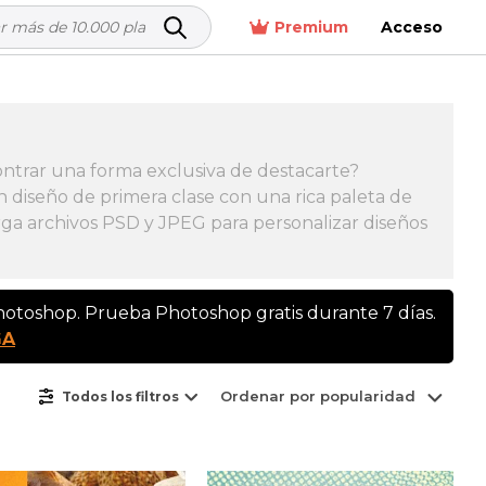
Premium
Acceso
ontrar una forma exclusiva de destacarte?
un diseño de primera clase con una rica paleta de
arga archivos PSD y JPEG para personalizar diseños
Photoshop. Prueba Photoshop gratis durante 7 días.
GA
Ordenar por popularidad
Todos los filtros