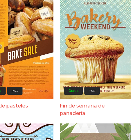
Gratis
PSD
s
PSD
Fin de semana de
de pasteles
panadería