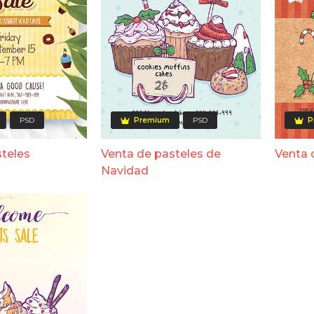
PSD
Premium
PSD
P
steles
Venta de pasteles de
Venta 
Navidad