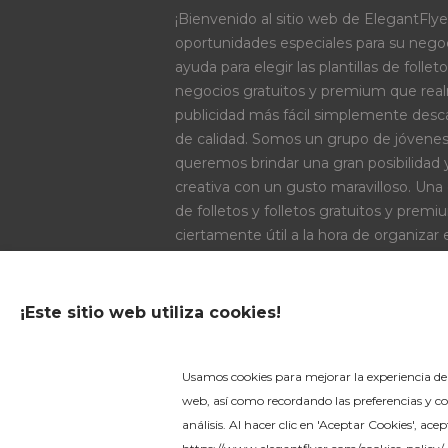
¡Bienvenido al sitio web de ElegantFly
oportunidades especiales para su negoci
ayuda para elegir las plantillas de folleto
negocios gratuitos y premium que rea
publicidad más fácil simplemente des
de calidad. Somos un grupo de jóvene
queremos brindar una gran posibilidad 
creativa con un gusto maravilloso. Una g
de folletos y folletos gratuitos y prem
ciertamente útil a la hora de organizar 
cantidad de diseños temáticos PSD es
encontrará algo útil e interesante!
¡Este sitio web utiliza cookies!
OPCIONES DE PAGO
Usamos cookies para mejorar la experiencia del
web, así como recordando las preferencias y co
análisis. Al hacer clic en 'Aceptar Cookies', ac