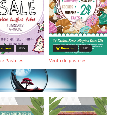
remium
PSD
Premium
PSD
de Pasteles
Venta de pasteles