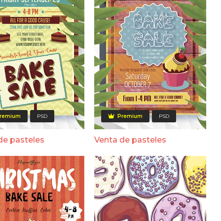
remium
PSD
Premium
PSD
de pasteles
Venta de pasteles