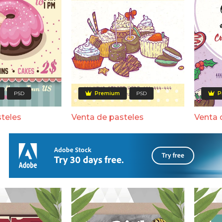
PSD
Premium
PSD
P
steles
Venta de pasteles
Venta 