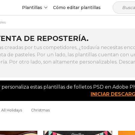
Plantillas
Cómo editar plantillas
eles
ENTA DE REPOSTERÍA.
s creadas por tus competidores, ¿todavía necesitas enc
ta de pasteles. Por un lado, las plantillas cuentan con 
ría. Por otro lado, son altamente personalizables. Desc
 personaliza estas plantillas de folletos PSD en Adobe 
INICIAR DESCAR
All Holidays
Christmas