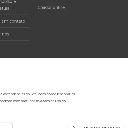
bolso e
Criador online
atura
e em contato
e nós
go e as tendências do Site, bem como lembrar as
 podemos compartilhar os dados de uso do