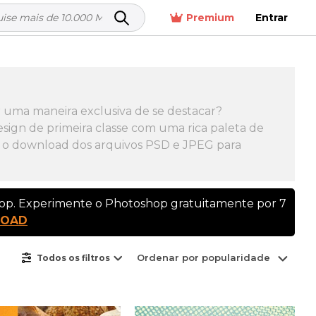
Premium
Entrar
r uma maneira exclusiva de se destacar?
sign de primeira classe com uma rica paleta de
aça o download dos arquivos PSD e JPEG para
hop. Experimente o Photoshop gratuitamente por 7
LOAD
Ordenar por popularidade
Todos os filtros