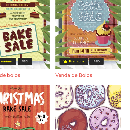
remium
PSD
Premium
PSD
de bolos
Venda de Bolos