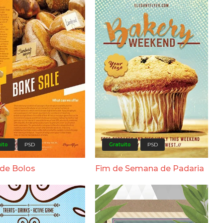
Gratuito
PSD
ito
PSD
Fim de Semana de Padaria
de Bolos