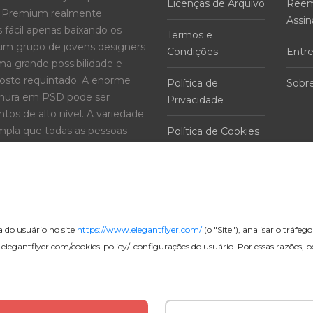
Licenças de Arquivo
Reem
 e Premium realmente
Assin
 fácil apenas baixando os
Termos e
um grupo de jovens designers
Condições
Entr
a grande possibilidade e
gosto requintado. A enorme
Política de
Sobr
ochura em PSD pode ser
Privacidade
tos de alto nível. A variedade
pla que todas as pessoas
Política de Cookies
a do usuário no site
https://www.elegantflyer.com/
(o "Site"), analisar o tráfe
elegantflyer.com/cookies-policy/
. configurações do usuário. Por essas razões,