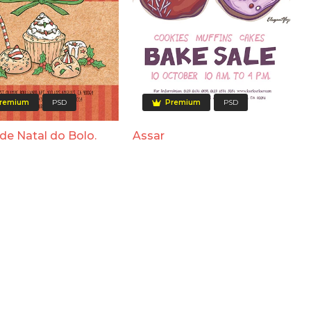
remium
PSD
Premium
PSD
de Natal do Bolo.
Assar