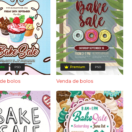
ito
PSD
Premium
PSD
de bolos
Venda de bolos