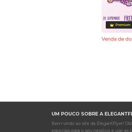
Premium
Venda de do
UM POUCO SOBRE A ELEGANTF
Bem-vindo ao site da ElegantFlyer! O
especiais para o seu negócio e use-as 