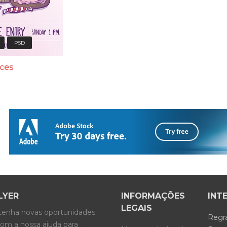
PSD
ces
LYER
INFORMAÇÕES
INT
LEGAIS
btenha novas oportunidades
Regr
com a nossa ajuda para