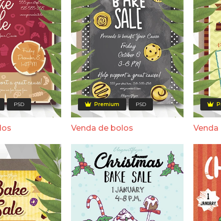
PSD
Premium
PSD
P
los
Venda de bolos
Venda 