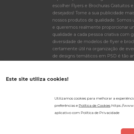
escolher Flyers e Brochuras Gratuitos
desejados! Torne a sua publicidade mais
nossos produtos de qualidade. Somos 
e queremos realmente proporcionar um
qualidade a cada pessoa criativa com 
diversidade de modelos de flyer e br
certamente útil na organização de even
de designs temáticos em PSD é tão am
encontrarão algo útil e interessante!
Este site utiliza cookies!
OPÇÕES DE PAGAMENTO
Utilizamos cookies para melhorar a experiênci
preferências e
Política de Cookies
https://www.
aplicativo com
Política de Privacidade