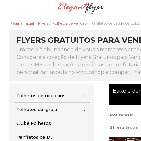
Página Inicial
/
Flyers
/
Folhetos de Vendas
/
Panfletos de venda de bolos
FLYERS GRATUITOS PARA VEN
Em meio à abundância de visuais marcantes criado
Considere a coleção de Flyers Gratuitos para Ve
cores CMYK e ilustrações temáticas de confeitaria
personalizar layouts no Photoshop e compartilhá-
Baixe e pe
Folhetos de negócios
Folhetos da igreja
Por temas:
Clube Folhetos
21 resultados
Panfletos de DJ