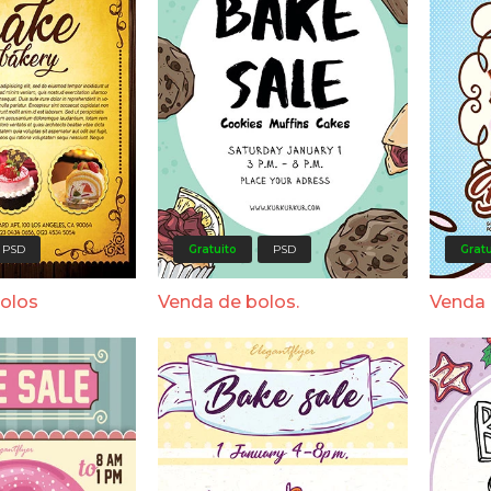
PSD
Gratuito
PSD
Gratu
bolos
Venda de bolos.
Venda 