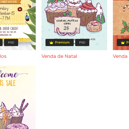
PSD
Premium
PSD
P
los
Venda de Natal
Venda 