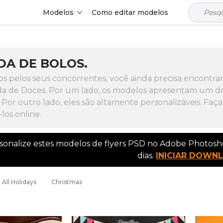
Modelos
Como editar modelos
DA DE BOLOS.
s pelos seus concorrentes, você ainda precisa encontra
nda de Doces. Por um lado, os modelos apresentam um de
. Por outro lado, eles são altamente personalizáveis. F
los online.
rsonalize estes modelos de flyers PSD no Adobe Photos
dias.
INICIAR DOWN
All Holidays
Christmas