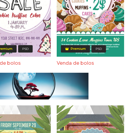
remium
PSD
Premium
PSD
de bolos
Venda de bolos