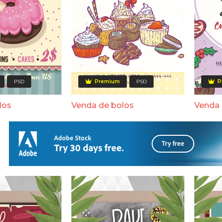
PSD
Premium
PSD
P
los
Venda de bolos
Venda 