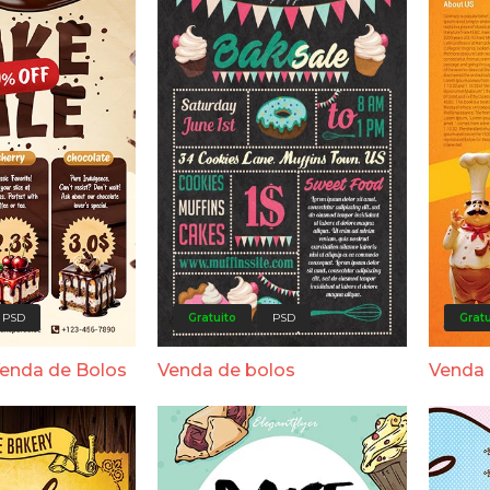
PSD
Gratuito
PSD
Gratu
Venda de Bolos
Venda de bolos
Venda 