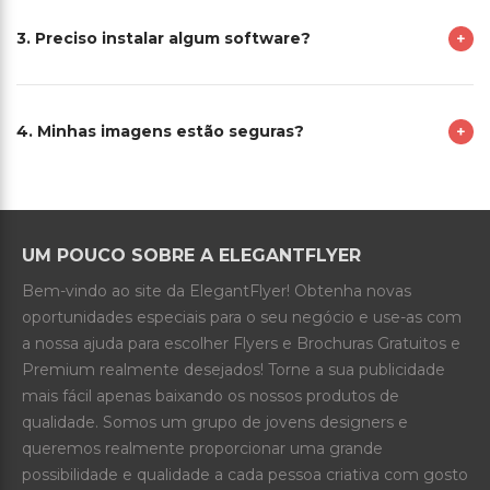
3. Preciso instalar algum software?
4. Minhas imagens estão seguras?
UM POUCO SOBRE A ELEGANTFLYER
Bem-vindo ao site da ElegantFlyer! Obtenha novas
oportunidades especiais para o seu negócio e use-as com
a nossa ajuda para escolher Flyers e Brochuras Gratuitos e
Premium realmente desejados! Torne a sua publicidade
mais fácil apenas baixando os nossos produtos de
qualidade. Somos um grupo de jovens designers e
queremos realmente proporcionar uma grande
possibilidade e qualidade a cada pessoa criativa com gosto