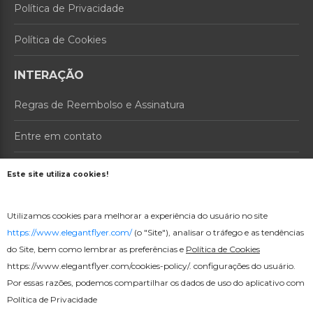
Política de Privacidade
Política de Cookies
INTERAÇÃO
Regras de Reembolso e Assinatura
Entre em contato
Sobre nós
Este site utiliza cookies!
PRODUTOS
Utilizamos cookies para melhorar a experiência do usuário no site
Preços
https://www.elegantflyer.com/
(o "Site"), analisar o tráfego e as tendências
do Site, bem como lembrar as preferências e
Política de Cookies
Criador online
https://www.elegantflyer.com/cookies-policy/
. configurações do usuário.
Por essas razões, podemos compartilhar os dados de uso do aplicativo com
Política de Privacidade