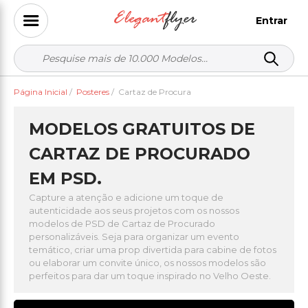
Entrar
Página Inicial
/
Posteres
/
Cartaz de Procura
MODELOS GRATUITOS DE
CARTAZ DE PROCURADO
EM PSD.
Capture a atenção e adicione um toque de
autenticidade aos seus projetos com os nossos
modelos de PSD de Cartaz de Procurado
personalizáveis. Seja para organizar um evento
temático, criar uma prop divertida para cabine de fotos
ou elaborar um convite único, os nossos modelos são
perfeitos para dar um toque inspirado no Velho Oeste.