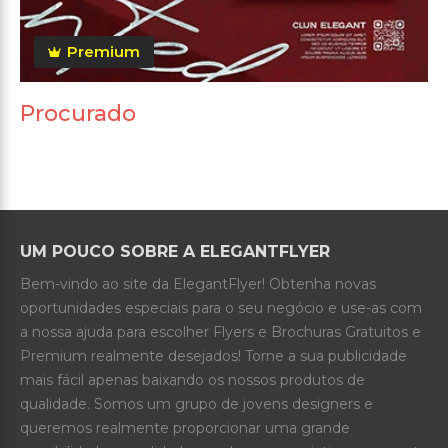
Premium
Procurado
UM POUCO SOBRE A ELEGANTFLYER
Bem-vindo ao site da ElegantFlyer! Obtenha novas
oportunidades especiais para o seu negócio e use-as com
a nossa ajuda para escolher Flyers e Brochuras Gratuitos e
Premium realmente desejados! Torne a sua publicidade
mais fácil apenas baixando os nossos produtos de
qualidade. Somos um grupo de jovens designers e
queremos realmente proporcionar uma grande