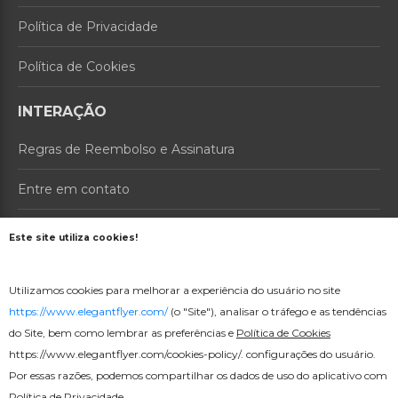
Política de Privacidade
Política de Cookies
INTERAÇÃO
Regras de Reembolso e Assinatura
Entre em contato
Sobre nós
Este site utiliza cookies!
PRODUTOS
Utilizamos cookies para melhorar a experiência do usuário no site
Preços
https://www.elegantflyer.com/
(o "Site"), analisar o tráfego e as tendências
do Site, bem como lembrar as preferências e
Política de Cookies
Criador online
https://www.elegantflyer.com/cookies-policy/
. configurações do usuário.
Por essas razões, podemos compartilhar os dados de uso do aplicativo com
Política de Privacidade