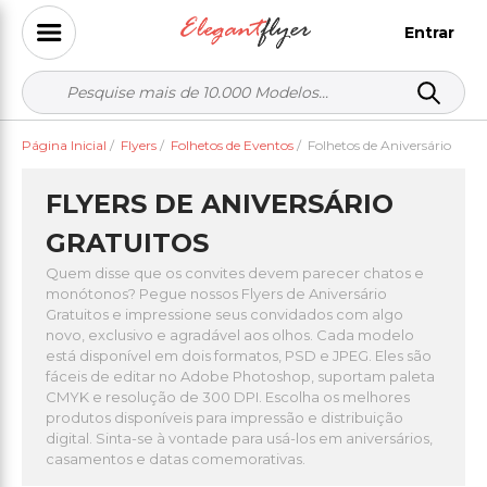
Entrar
Página Inicial
/
Flyers
/
Folhetos de Eventos
/
Folhetos de Aniversário
FLYERS DE ANIVERSÁRIO
GRATUITOS
Quem disse que os convites devem parecer chatos e
monótonos? Pegue nossos Flyers de Aniversário
Gratuitos e impressione seus convidados com algo
novo, exclusivo e agradável aos olhos. Cada modelo
está disponível em dois formatos, PSD e JPEG. Eles são
fáceis de editar no Adobe Photoshop, suportam paleta
CMYK e resolução de 300 DPI. Escolha os melhores
produtos disponíveis para impressão e distribuição
digital. Sinta-se à vontade para usá-los em aniversários,
casamentos e datas comemorativas.