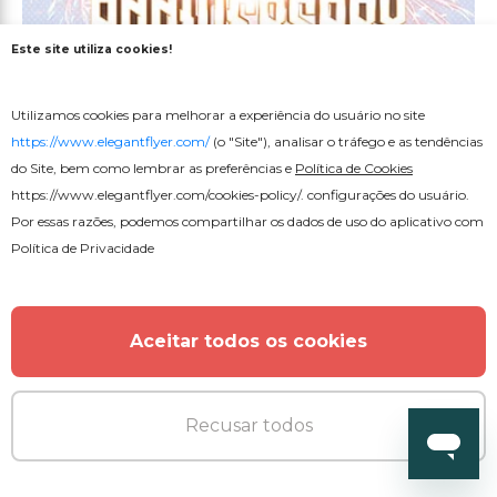
Este site utiliza cookies!
Utilizamos cookies para melhorar a experiência do usuário no site
Premium
PSD
https://www.elegantflyer.com/
(o "Site"), analisar o tráfego e as tendências
do Site, bem como lembrar as preferências e
Política de Cookies
Aniversário V02
https://www.elegantflyer.com/cookies-policy/
. configurações do usuário.
Por essas razões, podemos compartilhar os dados de uso do aplicativo com
Política de Privacidade
Aceitar todos os cookies
Recusar todos