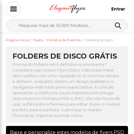
Entrar
Página Inicial
/
Flyers
/
Folhetos de Eventos
/
Folhetos de disco
FOLDERS DE DISCO GRÁTIS
Precisa do folheto retrô definitivo e envolvente?
Considere usar nossos Flyers Disco Grátis para matar
dois coelhos com uma cajadada só. Economize tempo
e dinheiro, enquanto obtém um design qualitativo e
inteligente elaborado pelos especialistas. A coleção
apresenta os melhores visuais inspirados em vintage
disponíveis em formatos PSD e JPEG. Eles são fáceis de
usar, sofisticados e flexíveis para editar. Baixe o modelo
perfeito para a sua festa, customize no Adobe
Photoshop, imprima ou envie online.
Baixe e personalize estes modelos de flyers PSD