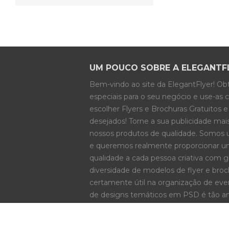
UM POUCO SOBRE A ELEGANTF
Bem-vindo ao site da ElegantFlyer! O
especiais para o seu negócio e use-as 
escolher Flyers e Brochuras Gratuitos
desejados! Torne a sua publicidade mais
nossos produtos de qualidade. Somos 
e queremos realmente proporcionar um
qualidade a cada pessoa criativa com 
diversidade de modelos de flyer e br
certamente útil na organização de even
de designs temáticos em PSD é tão am
encontrarão algo útil e interessante!