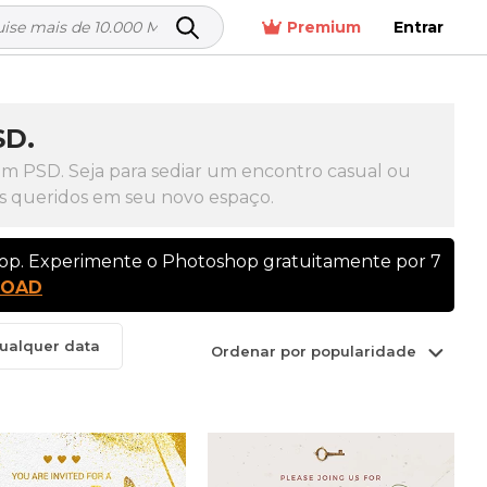
Premium
Entrar
SD.
m PSD. Seja para sediar um encontro casual ou
es queridos em seu novo espaço.
hop. Experimente o Photoshop gratuitamente por 7
LOAD
ualquer data
Ordenar por popularidade