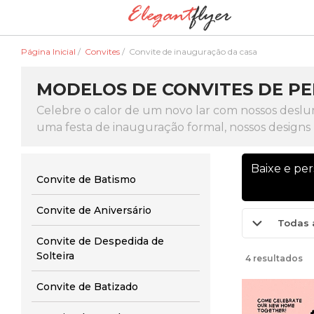
Página Inicial
/
Convites
/
Convite de inauguração da casa
MODELOS DE CONVITES DE PE
Celebre o calor de um novo lar com nossos desl
uma festa de inauguração formal, nossos designs 
Baixe e pe
Convite de Batismo
Convite de Aniversário
Todas 
Convite de Despedida de
Solteira
4 resultados
Convite de Batizado