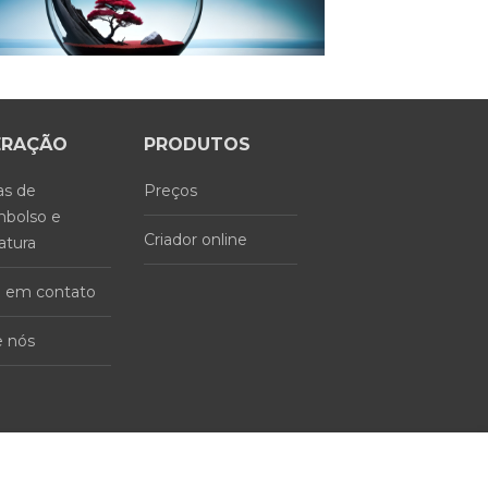
ERAÇÃO
PRODUTOS
as de
Preços
bolso e
Criador online
atura
e em contato
e nós