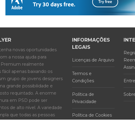
LYER
INFORMAÇÕES
INT
LEGAIS
btenha novas oportunidades
Regr
com a nossa ajuda para
Licenças de Arquivo
Reem
 e Premium realmente
Assin
 fácil apenas baixando os
Termos e
um grupo de jovens designers
Condições
Entr
a grande possibilidade e
gosto requintado. A enorme
Política de
Sobr
ochura em PSD pode ser
Privacidade
tos de alto nível. A variedade
pla que todas as pessoas
Política de Cookies