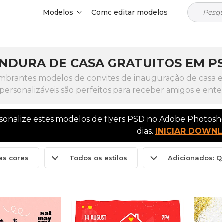
Modelos
Como editar modelos
NDURA DE CASA GRATUITOS EM P
umbrantes modelos de convites de inauguração de casa e
personalizáveis são perfeitos para receber amigos e ent
rsonalize estes modelos de flyers PSD no Adobe Photos
dias.
INICIAR DOWN
as cores
Todos os estilos
Adicionados: Q