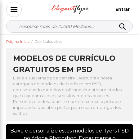
Entrar
Página Inicial
/
Currículos vitae
MODELOS DE CURRÍCULO
GRATUITOS EM PSD
Eleve a sua jornada de carreira! Descubra a nossa
categoria de modelos de currículo em PSD,
apresentando modelos profissionalmente projetados
que o ajudam a criar currículos impressionantes.
Personalize e destaque-se com um currículo polido e
impactante que abre portas para o seu emprego dos
sonhos.
Baixe e personalize estes modelos de flyers PSD
no Adobe Photoshop. Experimente o