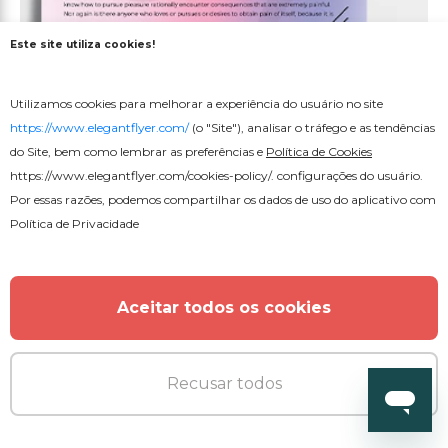
Este site utiliza cookies!
Gratuito
Utilizamos cookies para melhorar a experiência do usuário no site
CV e Carta de Apresentação
https://www.elegantflyer.com/
(o "Site"), analisar o tráfego e as tendências
do Site, bem como lembrar as preferências e
Política de Cookies
https://www.elegantflyer.com/cookies-policy/
. configurações do usuário.
Por essas razões, podemos compartilhar os dados de uso do aplicativo com
Política de Privacidade
Aceitar todos os cookies
Recusar todos