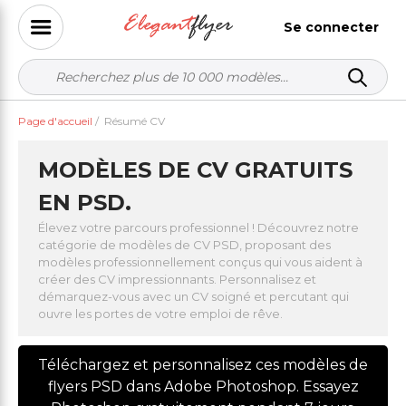
Se connecter
Page d'accueil
/
Résumé CV
MODÈLES DE CV GRATUITS
EN PSD.
Élevez votre parcours professionnel ! Découvrez notre
catégorie de modèles de CV PSD, proposant des
modèles professionnellement conçus qui vous aident à
créer des CV impressionnants. Personnalisez et
démarquez-vous avec un CV soigné et percutant qui
ouvre les portes de votre emploi de rêve.
Téléchargez et personnalisez ces modèles de
flyers PSD dans Adobe Photoshop. Essayez