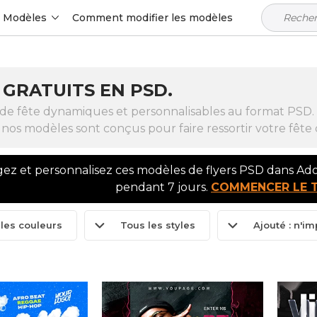
Modèles
Comment modifier les modèles
 GRATUITS EN PSD.
e fête dynamiques et personnalisables au format PSD. Q
os modèles sont conçus pour faire ressortir votre fête 
gez et personnalisez ces modèles de flyers PSD dans A
pendant 7 jours.
COMMENCER LE 
les couleurs
Tous les styles
Ajouté : n'i