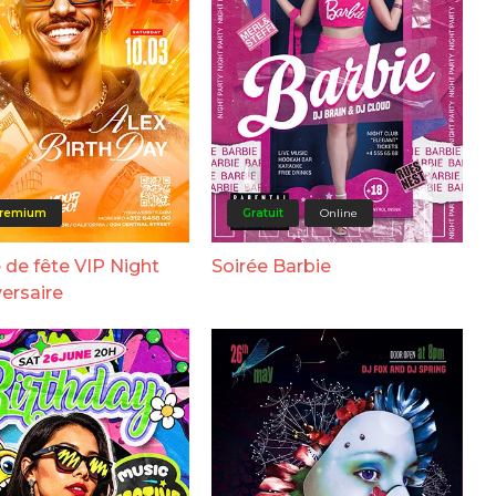
remium
Gratuit
Online
 de fête VIP Night
Soirée Barbie
ersaire