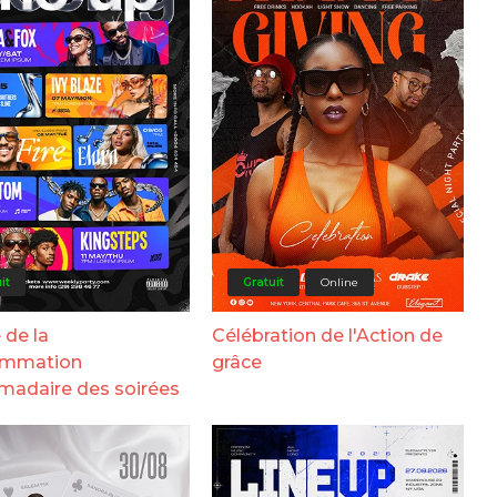
it
Gratuit
Online
 de la
Célébration de l'Action de
ammation
grâce
adaire des soirées