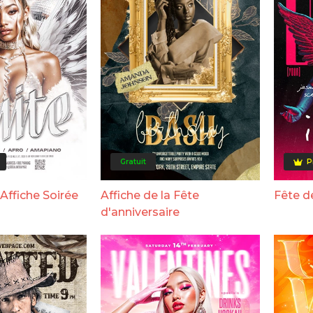
Gratuit
P
 Affiche Soirée
Affiche de la Fête
Fête d
d'anniversaire