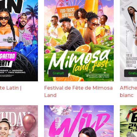
Gratuit
Gratu
te Latin |
Festival de Fête de Mimosa
Affiche
Land
blanc