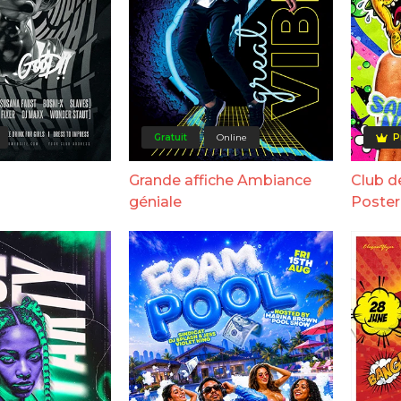
Gratuit
Online
P
Grande affiche Ambiance
Club d
géniale
Poster