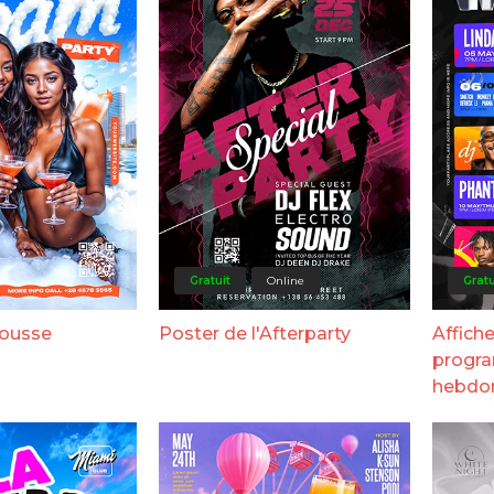
Gratuit
Online
Gratu
mousse
Poster de l'Afterparty
Affiche
progr
hebdom