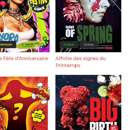
remium
Gratuit
Online
e Fête d'Anniversaire
Affiche des signes du
Printemps