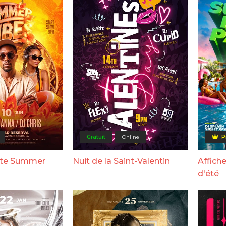
Gratuit
Online
P
fête Summer
Nuit de la Saint-Valentin
Affiche
d'été