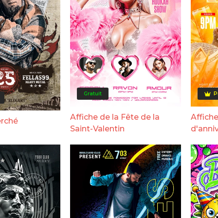
Gratuit
P
Affiche de la Fête de la
Affiche
rché
Saint-Valentin
d'anniv