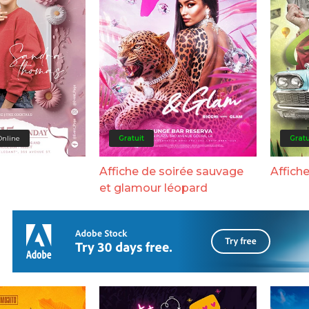
Online
Gratuit
Gratu
Affiche de soirée sauvage
Affiche
et glamour léopard