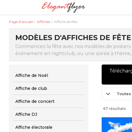
Page d'accueil
/
Affiches
/
Affiche de fête
MODÈLES D'AFFICHES DE FÊTE
Commencez la fête avec nos modèles de posters d
événement en nightclub, ou une soirée à thème, n
Téléchar
Affiche de Noël
Affiche de club
Toutes 
Affiche de concert
67 résultats
Affiche DJ
Affiche électorale