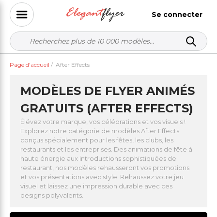
Se connecter
Page d'accueil
/
After Effects
MODÈLES DE FLYER ANIMÉS
GRATUITS (AFTER EFFECTS)
Élévez votre marque, vos célébrations et vos visuels !
Explorez notre catégorie de modèles After Effects
conçus spécialement pour les fêtes, les clubs, les
restaurants et les entreprises. Des animations de fête à
haute énergie aux introductions sophistiquées de
restaurant, nos modèles rehausseront vos promotions
et vos présentations avec style. Rehaussez votre jeu
visuel et laissez une impression durable avec ces
designs polyvalents.