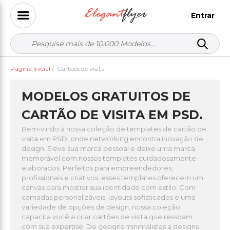
Entrar
Página Inicial
/
Cartões de visita
MODELOS GRATUITOS DE
CARTÃO DE VISITA EM PSD.
Bem-vindo à nossa coleção de templates de cartão de
visita em PSD, onde networking encontra inovação de
design. Eleve sua marca pessoal e deixe uma marca
memorável com nossos templates cuidadosamente
elaborados. Perfeitos para empreendedores,
profissionais e criativos, esses templates oferecem um
canvas para mostrar sua identidade com estilo. Com
camadas personalizáveis, layouts sofisticados e uma
variedade de opções de design, nossa coleção
capacita você a criar cartões de visita que ressoam
com sua expertise. De designs minimalistas a designs