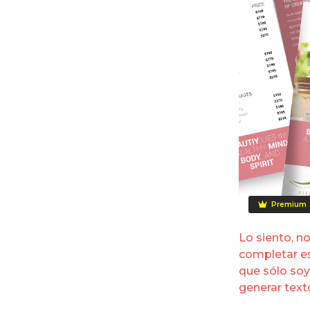
Premium
Lo siento, n
completar es
que sólo so
generar texto