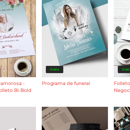
Gratis
Grati
 amorosa -
Programa de funeral
Folleto
folleto Bi-Bold
Negoc