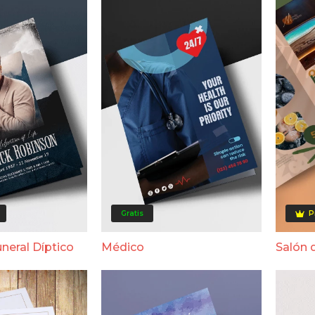
Gratis
P
neral Díptico
Médico
Salón 