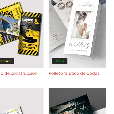
remium
Gratis
o de construcción
Folleto tríptico de bodas.