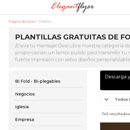
Página de inicio
/
Folletos
PLANTILLAS GRATUITAS DE FO
¡Eleva tu mensaje! Descubre nuestra categoría de p
proporcionan un lienzo pulido para transmitir tu me
fuerte impresión con estos diseños personalizable
Descarga y
Bi Fold - Bi-plegables
Negocios
Todos 
Iglesia
740 resultados
Empresa