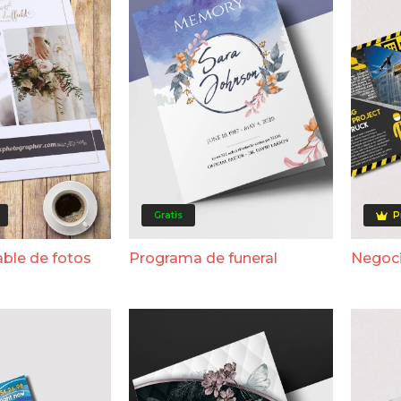
Gratis
P
able de fotos
Programa de funeral
Negoci