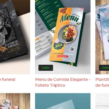
Gratis
Grati
 funeral
Menú de Comida Elegante -
Plantil
Folleto Tríptico
de fun