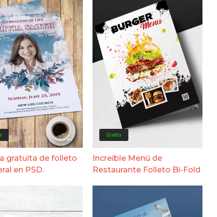
s
Gratis
la gratuita de folleto
Increíble Menú de
eral en PSD.
Restaurante Folleto Bi-Fold