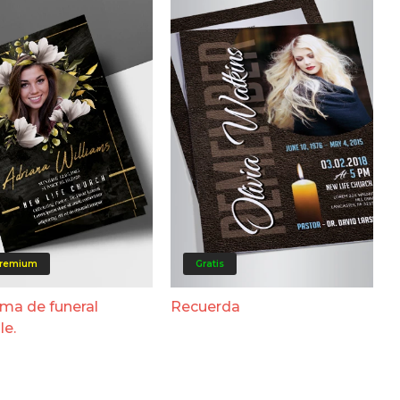
remium
Gratis
ma de funeral
Recuerda
le.