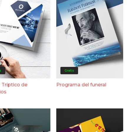
s
Gratis
 Tríptico de
Programa del funeral
ios