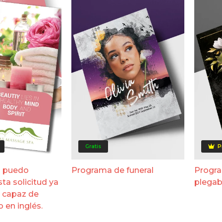
Gratis
P
o puedo
Programa de funeral
Progra
ta solicitud ya
plegab
y capaz de
 en inglés.