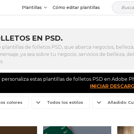
Plantillas
Cómo editar plantillas
LLETOS EN PSD.
lantillas de folletos PSD, que abarca negocios, belleza, 
nsaje, ya sea sobre tu negocio, servicios de belleza, deli
s.
 personaliza estas plantillas de folletos PSD en Adobe 
INICIAR DESCAR
los colores
Todos los estilos
Añadido: Cu