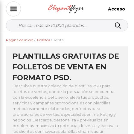
Acceso
Página de inicio
/
Folletos
/
Venta
PLANTILLAS GRATUITAS DE
FOLLETOS DE VENTA EN
FORMATO PSD.
Descubre nuestra colección de plantillas PSD para
folletos de ventas, donde la persuasión se encuentra
con la excelencia del diseño. Eleva tus productos,
servicios y campañas promocionales con plantillas
meticulosamente elaboradas, perfectas para
profesionales de ventas, especialistas en marketing y
negocios. Descarga, personaliza y previsualiza sin
problemas: maximiza tu potencial de venta y cautiva a
los clientes con nuestras plantillas dinámicas, un