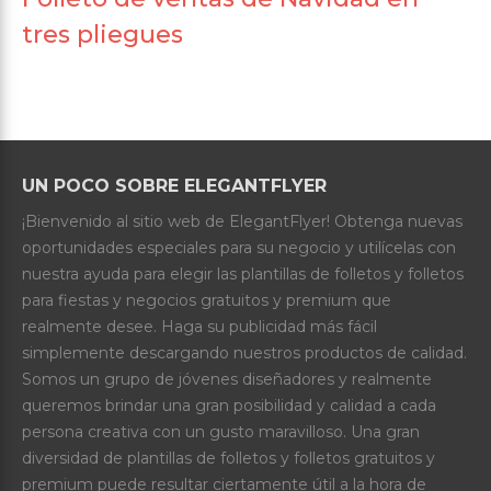
tres pliegues
UN POCO SOBRE ELEGANTFLYER
¡Bienvenido al sitio web de ElegantFlyer! Obtenga nuevas
oportunidades especiales para su negocio y utilícelas con
nuestra ayuda para elegir las plantillas de folletos y folletos
para fiestas y negocios gratuitos y premium que
realmente desee. Haga su publicidad más fácil
simplemente descargando nuestros productos de calidad.
Somos un grupo de jóvenes diseñadores y realmente
queremos brindar una gran posibilidad y calidad a cada
persona creativa con un gusto maravilloso. Una gran
diversidad de plantillas de folletos y folletos gratuitos y
premium puede resultar ciertamente útil a la hora de