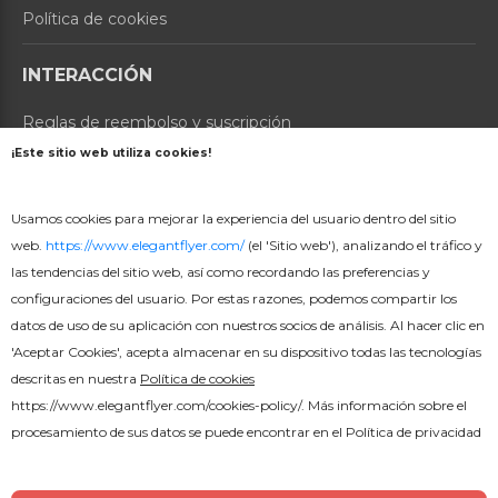
Política de cookies
INTERACCIÓN
Reglas de reembolso y suscripción
¡Este sitio web utiliza cookies!
Contáctenos
Usamos cookies para mejorar la experiencia del usuario dentro del sitio
Sobre nosotros
web.
https://www.elegantflyer.com/
(el 'Sitio web'), analizando el tráfico y
las tendencias del sitio web, así como recordando las preferencias y
PRODUCTOS
configuraciones del usuario. Por estas razones, podemos compartir los
Precios
datos de uso de su aplicación con nuestros socios de análisis. Al hacer clic en
'Aceptar Cookies', acepta almacenar en su dispositivo todas las tecnologías
Creador en línea
descritas en nuestra
Política de cookies
https://www.elegantflyer.com/cookies-policy/
. Más información sobre el
procesamiento de sus datos se puede encontrar en el
Política de privacidad
16000+ Plantillas de volantes PSD gratuitas © 2026.