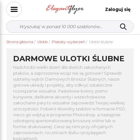
Zaloguj się
Strona główna
/
Ulotki
/
Plakaty wydarzeń
/
Ulotki ślubne
DARMOWE ULOTKI ŚLUBNE
Nadchodzi wielki dzień dla dwóch zakochanych
ptaków, a zaproszenia wciąż nie są gotowe? Sprawdź
subtelny wybór Darmowych Broszur Ślubnych, nasze
gotowe układy i projekty, aby odkryć ostateczne
rozwiązanie wizualne. Pastelowe kolory, pismo
kursywne, delikatne akcenty i wszechobecne
zakochane pary to wizualne zapowiedzi Twojej wielkiej
uroczystości. Pobierz dowolny szablon w formacie PSD,
nieco go edytuj w programie Photoshop, a następnie
udostępnij spersonalizowaną broszurę online lub w
formie drukowanej. Ciesz się nimi przy oficjalnych
zaproszeniach, rocznicach ślubu i przysięgach
kościelnych.