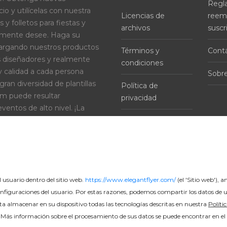
Regl
o y utilícelas con nuestra
Licencias de
reem
s y folletos para fiestas y
archivos
suscr
lmente desee. Haga su
cargando nuestros productos
Términos y
Cont
s diseñadores y realmente
condiciones
y calidad a cada persona
Sobre
ran diversidad de plantillas
Política de
ium puede resultar
privacidad
eventos de alto nivel. ¡La
 tan amplia que cada persona
Política de cookies
 usuario dentro del sitio web.
https://www.elegantflyer.com/
(el 'Sitio web'), a
nfiguraciones del usuario. Por estas razones, podemos compartir los datos de us
epta almacenar en su dispositivo todas las tecnologías descritas en nuestra
Políti
. Más información sobre el procesamiento de sus datos se puede encontrar en el