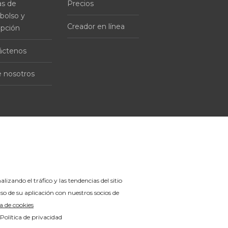
as de
Precios
bolso y
Creador en línea
ipción
áctenos
 nosotros
nalizando el tráfico y las tendencias del sitio
o de su aplicación con nuestros socios de
ca de cookies
Política de privacidad