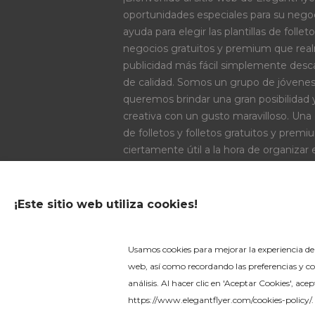
oportunidades especiales para su negoci
ayuda para elegir las plantillas de folleto
negocios gratuitos y premium que rea
publicidad más fácil simplemente des
de calidad. Somos un grupo de jóvene
queremos brindar una gran posibilidad 
creativa con un gusto maravilloso. Una g
de folletos y folletos gratuitos y prem
ciertamente útil a la hora de organizar 
cantidad de diseños temáticos PSD es
encontrará algo útil e interesante!
¡Este sitio web utiliza cookies!
OPCIONES DE PAGO
Usamos cookies para mejorar la experiencia del
web, así como recordando las preferencias y co
análisis. Al hacer clic en 'Aceptar Cookies', ac
https://www.elegantflyer.com/cookies-policy/