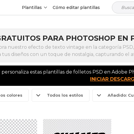
Plantillas
Cómo editar plantillas
GRATUITOS PARA PHOTOSHOP EN 
ora nuestro efecto de texto vintage en la categoría PSD,
 tus diseños con un toque de nostalgia, capturando el at
 personaliza estas plantillas de folletos PSD en Adobe 
INICIAR DESCAR
los colores
Todos los estilos
Añadido: Cu