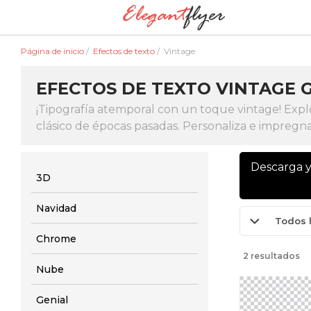
Página de inicio
/
Efectos de texto
/
Vintage
EFECTOS DE TEXTO VINTAGE 
¡Tipografía atemporal con un toque vintage! Expl
clásico de épocas pasadas. Personaliza e impregna
Descarga y
3D
Navidad
Todos 
Chrome
2 resultados
Nube
Genial