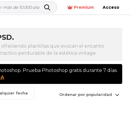
Premium
Acceso
PSD.
 ofreciendo plantillas que evocan el encanto
ractivo perdurable de la estética vintage.
Photoshop. Prueba Photoshop gratis durante 7 días.
GA
alquier fecha
Ordenar por popularidad