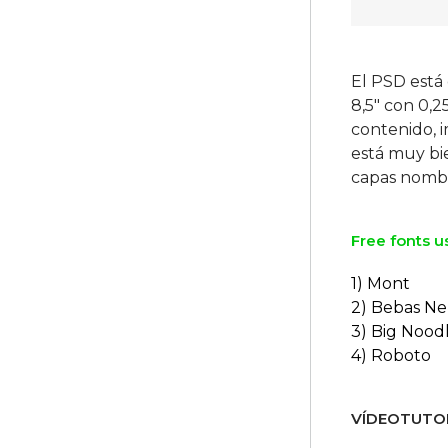
El PSD está
8,5″ con 0,2
contenido, i
está muy bi
Free fonts u
1) Mont
2) Bebas N
3) Big Noodl
4) Roboto
VÍDEOTUTOR