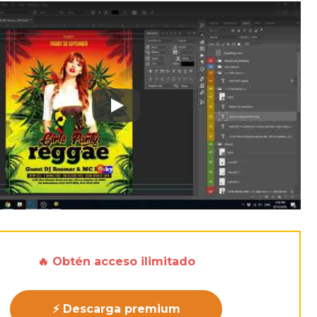
Play: Keynote (Google I/O '18)
🔥 Obtén acceso ilimitado
⚡ Descarga premium