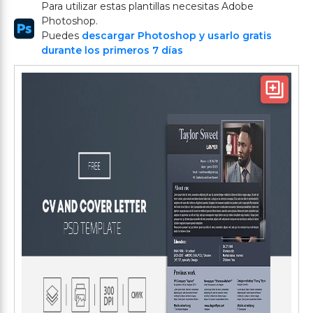
Para utilizar estas plantillas necesitas Adobe
Photoshop.
Puedes
descargar Photoshop y usarlo gratis
durante los primeros 7 días