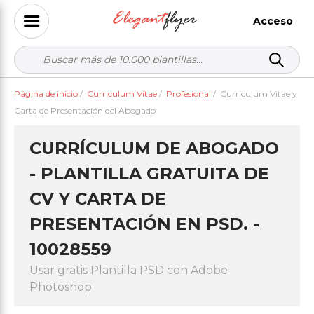
Acceso
Página de inicio
/
Curriculum Vitae
/
Profesional
/
Curriculum Vitae y
Carta de Presentación del Abogado
CURRÍCULUM DE ABOGADO
- PLANTILLA GRATUITA DE
CV Y CARTA DE
PRESENTACIÓN EN PSD. -
10028559
Usar gratis Plantilla PSD con Adobe
Photoshop