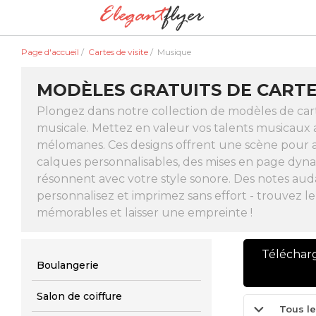
Page d'accueil
/
Cartes de visite
/
Musique
MODÈLES GRATUITS DE CARTES
Plongez dans notre collection de modèles de cart
musicale. Mettez en valeur vos talents musicaux 
mélomanes. Ces designs offrent une scène pour a
calques personnalisables, des mises en page dynam
résonnent avec votre style sonore. Des notes aud
personnalisez et imprimez sans effort - trouvez 
mémorables et laisser une empreinte !
Téléchar
Boulangerie
Salon de coiffure
Tous le