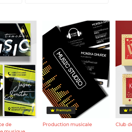
Premium
P
te de
Production musicale
Club d
de musique.