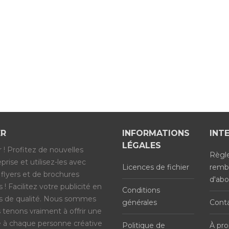
ER
INFORMATIONS
INT
LÉGALES
 ! Profitez de nouvelles
Règl
rise et utilisez-les avec
Licences de fichier
remb
 flyers et de brochures
d'ab
! Facilitez votre publicité en
Conditions
s de qualité. Nous sommes
générales
Cont
tenons vraiment à offrir une
té à chaque personne créative
Politique de
À pro