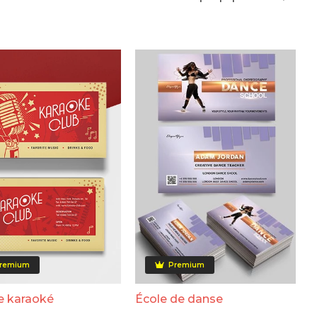
remium
Premium
e karaoké
École de danse