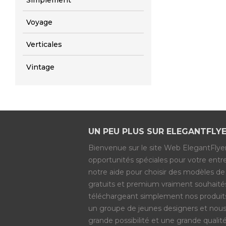
Simplement
Voyage
Verticales
Vintage
UN PEU PLUS SUR ELEGANTFLY
Bienvenue sur le site Web ElegantFlyer
opportunités spéciales pour votre entrep
notre aide pour choisir des modèles de
gratuits et premium vraiment souhaités 
téléchargeant simplement nos produit
un groupe de jeunes designers et nous 
grande possibilité et une grande quali