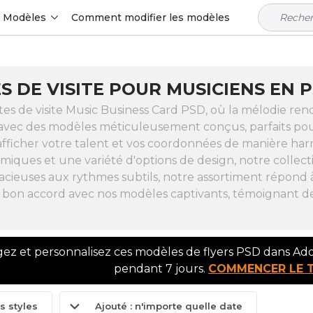
Modèles
Comment modifier les modèles
 DE VISITE POUR MUSICIENS EN 
es de visite Music Business Card PSD, où la mélodie ren
avec des modèles méticuleusement conçus, parfaits pour l
fficher votre talent et vos coordonnées de manière har
iques et une variété d'options de design, notre collecti
acieuses aux rythmes subtils, notre assortiment répond 
le bon accord avec nos modèles captivants, témoignant d
gez et personnalisez ces modèles de flyers PSD dans A
pendant 7 jours.
COMMENCER LE 
s styles
Ajouté : n'importe quelle date