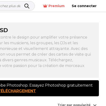
Premium
Se connecter
PSD
contre le design pour amplifier votre présence
es musiciens, les groupes, les DJs et les
monieuse et visuellement attrayante. Avec des
on vous permet de créer des cartes de visite qui
à divers genres musicaux. Téléchargez,
e votre passion pour la création de morceaux
dobe Photoshop. Essayez Photoshop gratuitement
TÉLÉCHARGEMENT
Trier par popularité