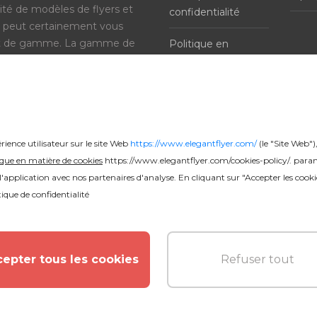
té de modèles de flyers et
confidentialité
 peut certainement vous
aut de gamme. La gamme de
Politique en
nt vaste que chaque
matière de cookies
 et d'intéressant !
rience utilisateur sur le site Web
https://www.elegantflyer.com/
(le "Site Web")
ique en matière de cookies
https://www.elegantflyer.com/cookies-policy/
. param
'application avec nos partenaires d'analyse. En cliquant sur "Accepter les cooki
tique de confidentialité
16000+ Modèles de flyers PSD gratuits ©
epter tous les cookies
Refuser tout
2026. Tous droits réservés.
PageId: 4d1d67402c06cbd639cf9478127937083bd4c8f5
TotalTime: 0.474