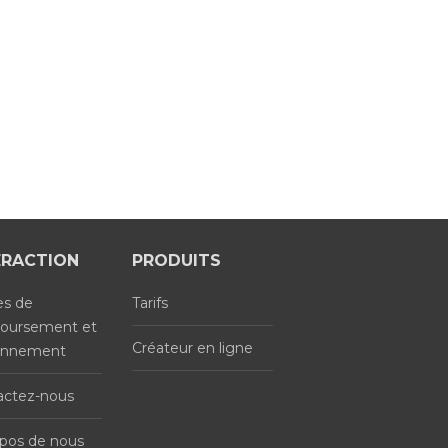
ERACTION
PRODUITS
es de
Tarifs
oursement et
Créateur en ligne
onnement
actez-nous
pos de nous