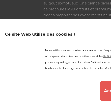
au goût somptueux. Une grande diversi
de brochures PSD gratuits et premium
aider à organiser des événements h
modèles PSD thématiques est telleme
personne trouvera quelque chose d'utile
Ce site Web utilise des cookies !
OPTIONS DE PAIEMENT
Nous utilisons des cookies pour améliorer l'expé
ainsi que mémoriser les préférences et les
Polit
pouvons partager vos données d'utilisation de l
toutes les technologies décrites dans notre
Poli
Acc