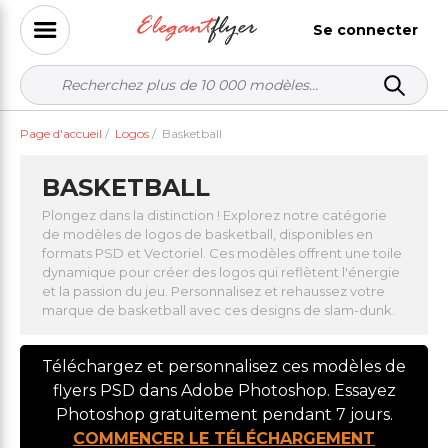
Se connecter
Page d'accueil
/
Logos
/
Basketball
BASKETBALL
Plongez dans la distinction ! Explorez notre catégorie
de modèles de logos de basketball, disponibles en
formats PSD et Vectoriel. Ces modèles offrent une toile
dynamique pour créer des logos qui reflètent l'énergie
et la passion du jeu. Personnalisez et rehaussez votre
marque de basketball avec ces designs de slam-dunk.
Téléchargez et personnalisez ces modèles de
flyers PSD dans Adobe Photoshop. Essayez
Photoshop gratuitement pendant 7 jours.
COMMENCER LE TÉLÉCHARGEMENT