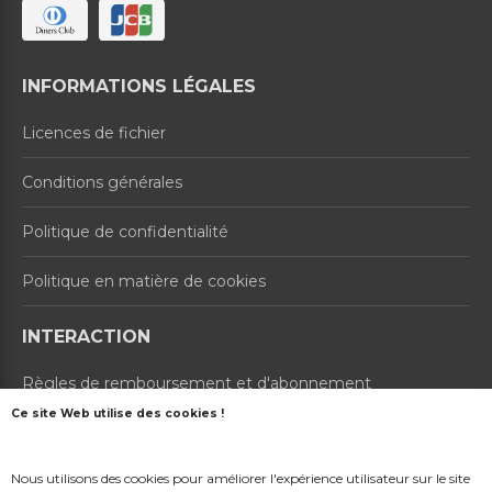
INFORMATIONS LÉGALES
Licences de fichier
Conditions générales
Politique de confidentialité
Politique en matière de cookies
INTERACTION
Règles de remboursement et d'abonnement
Ce site Web utilise des cookies !
Contactez-nous
Nous utilisons des cookies pour améliorer l'expérience utilisateur sur le site
À propos de nous