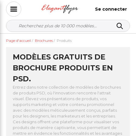
Se connecter
Page d'accueil
/
Brochures
/
Produits
MODÈLES GRATUITS DE
BROCHURE PRODUITS EN
PSD.
Entrez dans notre collection de modèles de brochures
de produits PSD, où l'innovation rencontre l'attrait
visuel. Élevez vos présentations de produits, vos
supports marketing et votre contenu promotionnel
avec des modèles méticuleusement conçus, parfaits
pour les designers, les marketeurs et les entreprises.
Ces designs offrent une plateforme pour visualiser vos
produits de manière captivante, vous permettant de
mettre en évidence les fonctionnalités et les avantages