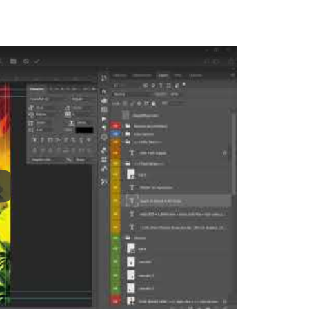
ay: Keynote (Google I/O '18)