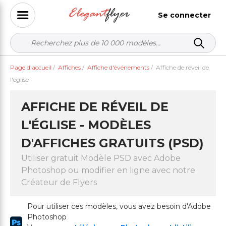
Se connecter
Page d'accueil
/
Affiches
/
Affiche d'événements
/
Affiche de réveil de
l'église
AFFICHE DE RÉVEIL DE
L'ÉGLISE - MODÈLES
D'AFFICHES GRATUITS (PSD)
Utiliser gratuit Modèle PSD avec Adobe
Photoshop ou modifier en ligne avec notre
Créateur de Flyers
Pour utiliser ces modèles, vous avez besoin d'Adobe
Photoshop