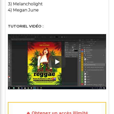
3) Melancholight
4) Megan June
TUTORIEL VIDÉO :
Play: Keynote (Google I/O '1
🔥 Obtenez un accès illimité