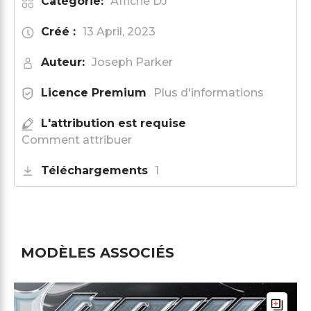
Catégorie:
Affiche DJ
Créé :
13 April, 2023
Auteur:
Joseph Parker
Licence Premium
Plus d'informations
L'attribution est requise
Comment attribuer
Téléchargements
1
MODÈLES ASSOCIÉS