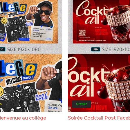
m
Gratuit
bienvenue au collège
Soirée Cocktail Post Fac