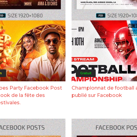
m
Gratuit
bes Party Facebook Post
Championnat de football 
ook de la fête des
publié sur Facebook
stivales.