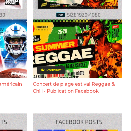
Premium
américain
Concert de plage estival Reggae &
Chill - Publication Facebook