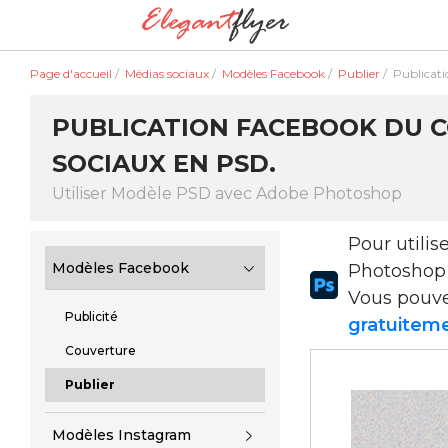
Page d'accueil
/
Médias sociaux
/
Modèles Facebook
/
Publier
/
Publicati
PUBLICATION FACEBOOK DU CO
SOCIAUX EN PSD.
Utiliser Modèle PSD avec Adobe Photoshop
Pour utili
Modèles Facebook
Photoshop
Vous pouv
Publicité
gratuiteme
Couverture
Publier
Modèles Instagram