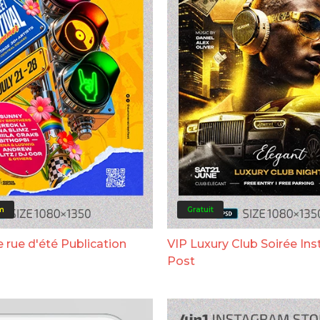
m
Gratuit
e rue d'été Publication
VIP Luxury Club Soirée In
Post