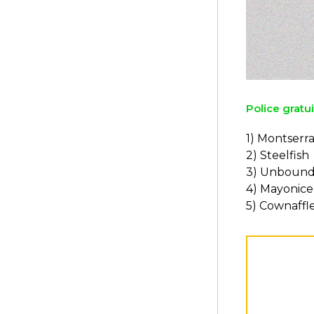
Police gratui
1) Montserra
2) Steelfish
3) Unboun
4) Mayonice
5) Cownaffl