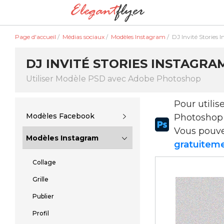
Page d'accueil
/
Médias sociaux
/
Modèles Instagram
/
DJ Invité Stories 
DJ INVITÉ STORIES INSTAGRA
Utiliser Modèle PSD avec Adobe Photoshop
Pour utili
Modèles Facebook
Photoshop
Vous pouv
Modèles Instagram
gratuiteme
Collage
Grille
Publier
Profil