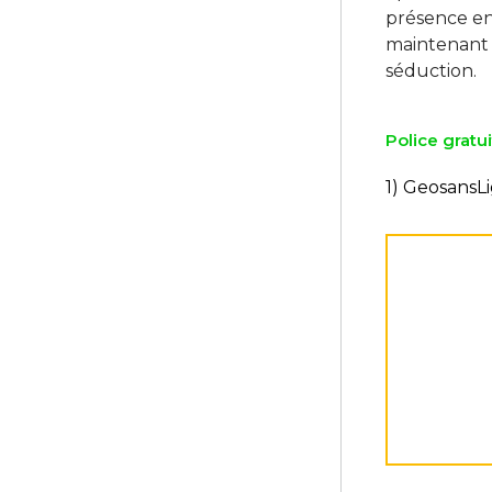
présence en
maintenant 
Police gratui
1) GeosansL