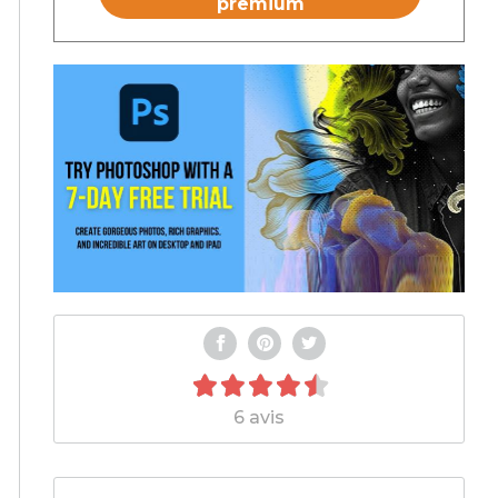
premium
6 avis