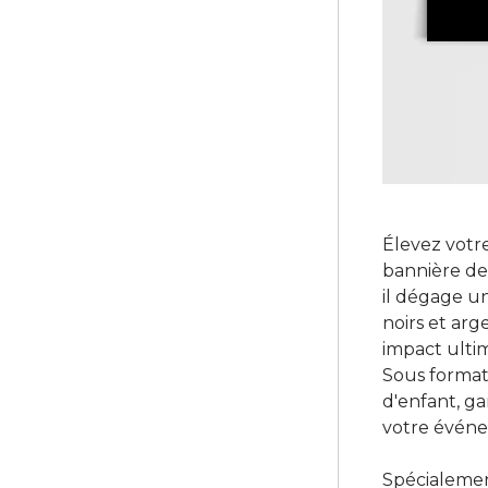
Élevez votr
bannière de
il dégage u
noirs et arg
impact ulti
Sous format 
d'enfant, ga
votre évén
Spécialemen