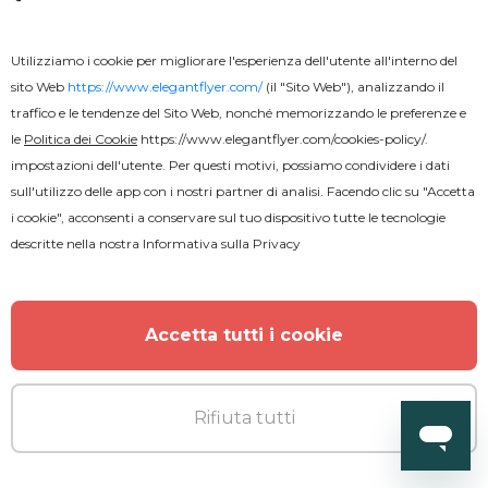
Premium
PSD
Utilizziamo i cookie per migliorare l'esperienza dell'utente all'interno del
sito Web
https://www.elegantflyer.com/
(il "Sito Web"), analizzando il
traffico e le tendenze del Sito Web, nonché memorizzando le preferenze e
Volantino del Campo d'arte per
le
Politica dei Cookie
https://www.elegantflyer.com/cookies-policy/
.
bambini
impostazioni dell'utente. Per questi motivi, possiamo condividere i dati
sull'utilizzo delle app con i nostri partner di analisi. Facendo clic su "Accetta
i cookie", acconsenti a conservare sul tuo dispositivo tutte le tecnologie
descritte nella nostra
Informativa sulla Privacy
Accetta tutti i cookie
Rifiuta tutti