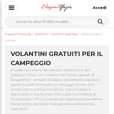
Accedi
Pagina Principale
/
Volantini
/
Volantini aziendali
/
Volantini per il
campo
VOLANTINI GRATUITI PER IL
CAMPEGGIO
Desideri eccellere nel catturare l'attenzione del
pubblico? Inizia con i volantini del campo gratuiti di
ElegantFlyer. Versatili, flessibili e visivamente espressivi,
questi modelli forniscono un vantaggio iniziale con
composizioni e stili pronti all'uso. Ogni modello è
disponibile in due formati, PSD (supporta l'editing di
Photoshop) e JPEG (comodo per la promozione online).
Personalizza, stampa e invia agli amici online senza
restrizioni!