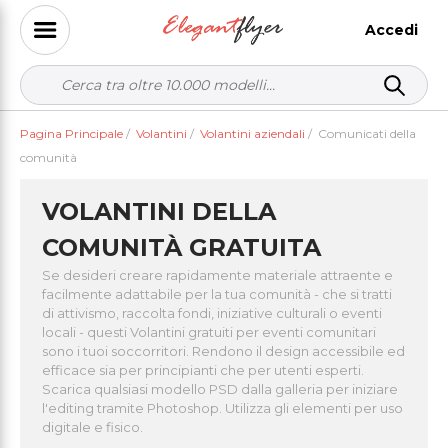
Accedi
Pagina Principale
/
Volantini
/
Volantini aziendali
/
Comunicati della
comunità
VOLANTINI DELLA
COMUNITÀ GRATUITA
Se desideri creare rapidamente materiale attraente e
facilmente adattabile per la tua comunità - che si tratti
di attivismo, raccolta fondi, iniziative culturali o eventi
locali - questi Volantini gratuiti per eventi comunitari
sono i tuoi soccorritori. Rendono il design accessibile ed
efficace sia per principianti che per utenti esperti.
Scarica qualsiasi modello PSD dalla galleria per iniziare
l'editing tramite Photoshop. Utilizza gli elementi per uso
digitale e fisico.