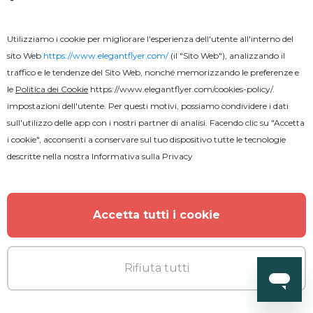
Utilizziamo i cookie per migliorare l'esperienza dell'utente all'interno del
sito Web
https://www.elegantflyer.com/
(il "Sito Web"), analizzando il
traffico e le tendenze del Sito Web, nonché memorizzando le preferenze e
le
Politica dei Cookie
https://www.elegantflyer.com/cookies-policy/
.
impostazioni dell'utente. Per questi motivi, possiamo condividere i dati
Gratuito
PSD
sull'utilizzo delle app con i nostri partner di analisi. Facendo clic su "Accetta
i cookie", acconsenti a conservare sul tuo dispositivo tutte le tecnologie
Salva il pianeta dalla plastica
descritte nella nostra
Informativa sulla Privacy
Accetta tutti i cookie
Rifiuta tutti