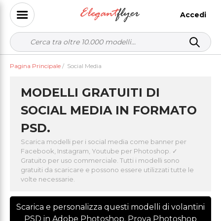
Accedi
Pagina Principale
/
Social Media
MODELLI GRATUITI DI
SOCIAL MEDIA IN FORMATO
PSD.
Scarica modelli per i social media come banner per
Facebook, Instagram, Youtube per Photoshop. ✓
Gratuito per uso commerciale. Tutti i modelli sono
gratuiti da scaricare e possono essere utilizzati tutte le
volte necessarie.
Scarica e personalizza questi modelli di volantini
PSD in Adobe Photoshop. Prova Photoshop