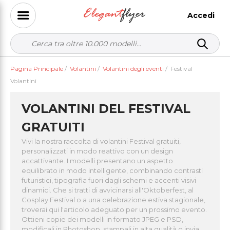
Accedi
Pagina Principale
/
Volantini
/
Volantini degli eventi
/
Festival
Volantini
VOLANTINI DEL FESTIVAL
GRATUITI
Vivi la nostra raccolta di volantini Festival gratuiti,
personalizzati in modo reattivo con un design
accattivante. I modelli presentano un aspetto
equilibrato in modo intelligente, combinando contrasti
futuristici, tipografia fuori dagli schemi e accenti visivi
dinamici. Che si tratti di avvicinarsi all'Oktoberfest, al
Cosplay Festival o a una celebrazione estiva stagionale,
troverai qui l'articolo adeguato per un prossimo evento.
Ottieni copie dei modelli in formato JPEG e PSD,
modificali in Photoshop, stampali in alta qualità o invia