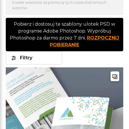
trwałe wrażenie za pomocą tych wszechstronnych
wzorów.
Pobierz i dostosuj te szablony ulotek PSD w
programie Adobe Photoshop. Wypróbuj
Photoshop za darmo przez 7 dni.
ROZPOCZNIJ
POBIERANIE
Filtry