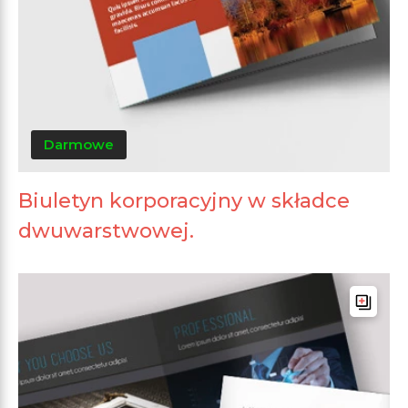
Darmowe
Biuletyn korporacyjny w składce
dwuwarstwowej.