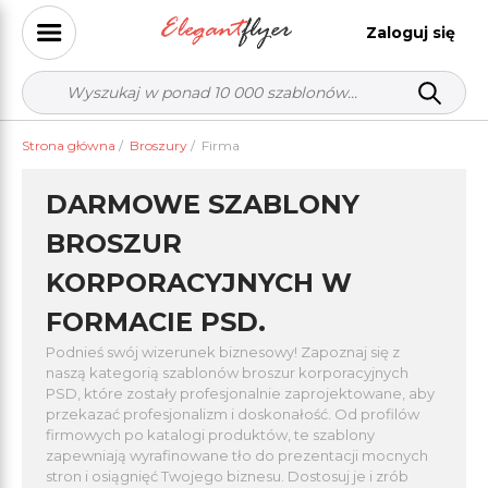
Zaloguj się
Strona główna
/
Broszury
/
Firma
DARMOWE SZABLONY
BROSZUR
KORPORACYJNYCH W
FORMACIE PSD.
Podnieś swój wizerunek biznesowy! Zapoznaj się z
naszą kategorią szablonów broszur korporacyjnych
PSD, które zostały profesjonalnie zaprojektowane, aby
przekazać profesjonalizm i doskonałość. Od profilów
firmowych po katalogi produktów, te szablony
zapewniają wyrafinowane tło do prezentacji mocnych
stron i osiągnięć Twojego biznesu. Dostosuj je i zrób