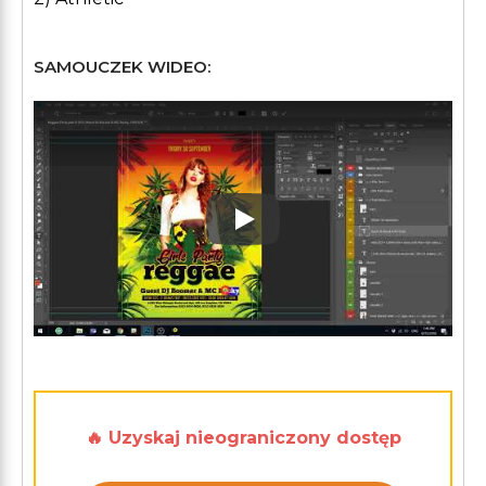
SAMOUCZEK WIDEO:
Play: Keynote (Google I/O '1
🔥 Uzyskaj nieograniczony dostęp