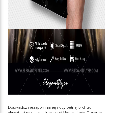
Doświadcz niezapomnianej nocy pełnej blichtru i
ekscytacji na naszej Uroczystej Uroczystości Otwarcia