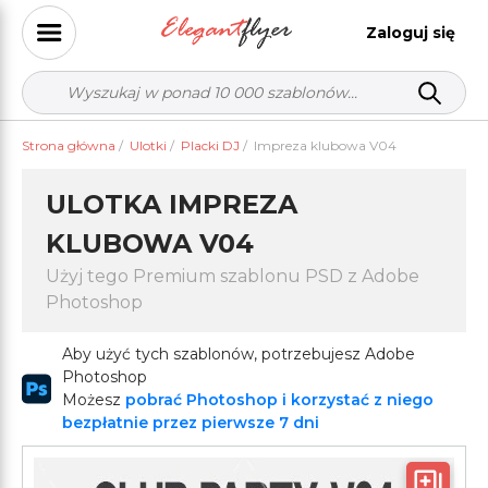
Zaloguj się
Strona główna
/
Ulotki
/
Placki DJ
/
Impreza klubowa V04
ULOTKA IMPREZA
KLUBOWA V04
Użyj tego Premium szablonu PSD z Adobe
Photoshop
Aby użyć tych szablonów, potrzebujesz Adobe
Photoshop
Możesz
pobrać Photoshop i korzystać z niego
bezpłatnie przez pierwsze 7 dni