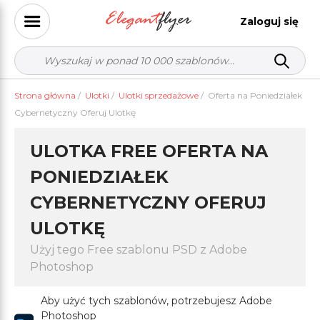
Zaloguj się
Strona główna
/
Ulotki
/
Ulotki sprzedażowe
/
Oferta na Poniedziałek
Cybernetyczny Oferuj Ulotkę
ULOTKA FREE OFERTA NA
PONIEDZIAŁEK
CYBERNETYCZNY OFERUJ
ULOTKĘ
Użyj tego Free szablonu PSD z Adobe
Photoshop
Aby użyć tych szablonów, potrzebujesz Adobe
Photoshop