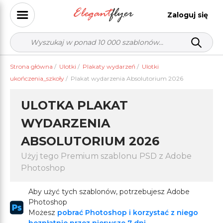
Zaloguj się
Strona główna
/
Ulotki
/
Plakaty wydarzeń
/
Ulotki
ukończenia_szkoły
/
Plakat wydarzenia Absolutorium 2026
ULOTKA PLAKAT
WYDARZENIA
ABSOLUTORIUM 2026
Użyj tego Premium szablonu PSD z Adobe
Photoshop
Aby użyć tych szablonów, potrzebujesz Adobe
Photoshop
Możesz
pobrać Photoshop i korzystać z niego