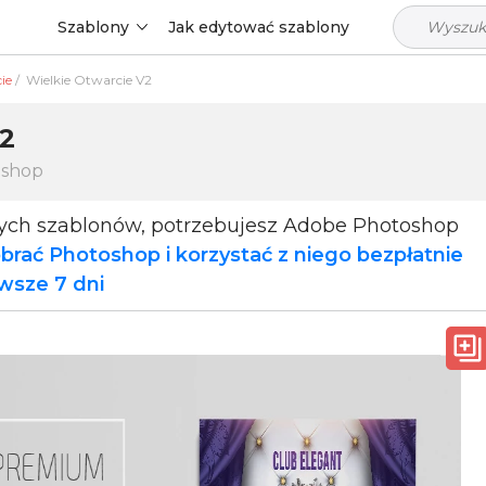
Szablony
Jak edytować szablony
ie
/
Wielkie Otwarcie V2
2
oshop
tych szablonów, potrzebujesz Adobe Photoshop
brać Photoshop i korzystać z niego bezpłatnie
rwsze 7 dni