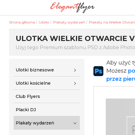
Strona główna
/
Ulotki
/
Plakaty wydarzeń
/
Plakaty na Wielkie Otwarc
ULOTKA WIELKIE OTWARCIE V
Użyj tego Premium szablonu PSD z Adobe Phot
Aby użyć 
Ulotki biznesowe
Możesz
po
przez pie
Ulotki kościelne
Club Flyers
Placki DJ
Plakaty wydarzeń