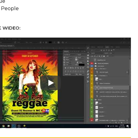
ue
l People
 WIDEO:
Play: Keynote (Google I/O '18)