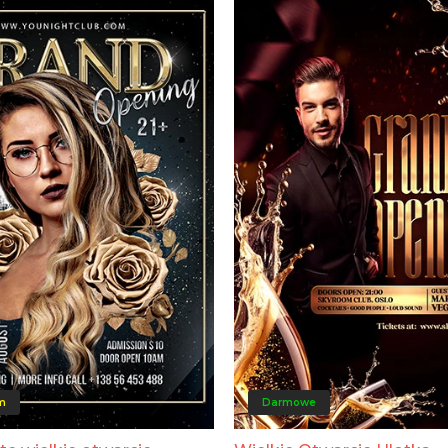
m
Darmowe