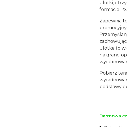
ulotki, otr
formacie PS
Zapewnia to
promocyjnyc
Przemyślany
zachowując 
ulotka to wi
na grand op
wyrafinowa
Pobierz ter
wyrafinowan
podstawy do
Darmowa czc