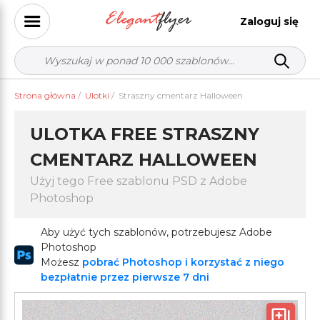
Zaloguj się
Strona główna
/
Ulotki
/
Straszny cmentarz Halloween
ULOTKA FREE STRASZNY
CMENTARZ HALLOWEEN
Użyj tego Free szablonu PSD z Adobe
Photoshop
Aby użyć tych szablonów, potrzebujesz Adobe
Photoshop
Możesz
pobrać Photoshop i korzystać z niego
bezpłatnie przez pierwsze 7 dni