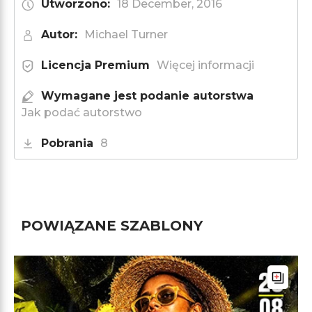
Utworzono:
18 December, 2016
Autor:
Michael Turner
Licencja Premium
Więcej informacji
Wymagane jest podanie autorstwa
Jak podać autorstwo
Pobrania
8
POWIĄZANE SZABLONY