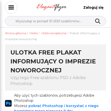
Zaloguj się
Strona główna
/
Ulotki
/
Ulotki świąteczne
/
Plakat informujący o
imprezie noworocznej
ULOTKA FREE PLAKAT
INFORMUJĄCY O IMPREZIE
NOWOROCZNEJ
Użyj tego Free szablonu PSD z Adobe
Photoshop
Aby użyć tych szablonów, potrzebujesz Adobe
Photoshop
Możesz
pobrać Photoshop i korzystać z niego