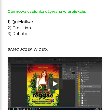
Darmowa czcionka używana w projekcie:
1) Quicksilver
2) Creattion
3) Roboto
SAMOUCZEK WIDEO:
Play: Keynote (Google I/O '1