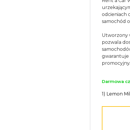
Rent a Car 
urzekającym
odcieniach c
samochód o
Utworzony w 
pozwala do
samochodów.
gwarantuje w
Darmowa czc
1) Lemon Mi