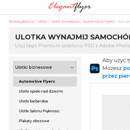
Strona główna
/
Ulotki
/
Ulotki biznesowe
/
Automotive Flyers
/
Wynaj
ULOTKA WYNAJMIJ SAMOCHÓ
Użyj tego Premium szablonu PSD z Adobe Phot
Aby użyć 
Ulotki biznesowe
Możesz
po
przez pie
Automotive Flyers
Ulotki opieki nad dziećmi
Ulotki barberskie
Ulotki Salonu Piękności
Plakaty obozowe