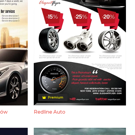
Premium
dów
Redline Auto