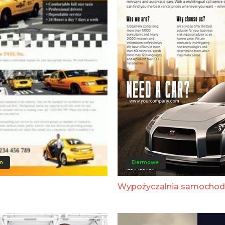
m
Darmowe
Wypożyczalnia samocho