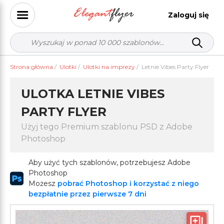
Zaloguj się
Strona główna
/
Ulotki
/
Ulotki na imprezy
/
Letnie Vibes Party Flyer
ULOTKA LETNIE VIBES
PARTY FLYER
Użyj tego Premium szablonu PSD z Adobe
Photoshop
Aby użyć tych szablonów, potrzebujesz Adobe
Photoshop
Możesz
pobrać Photoshop i korzystać z niego
bezpłatnie przez pierwsze 7 dni