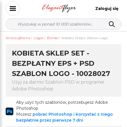
Zaloguj się
Strona główna
/
Logos
/
Biznes
/
Kobieta Sklepu Zestaw Logo
KOBIETA SKLEP SET -
BEZPŁATNY EPS + PSD
SZABLON LOGO - 10028027
Użyj za darmo Szablon PSD w programie
Adobe Photoshop
Aby użyć tych szablonów, potrzebujesz Adobe
Photoshop
Możesz
pobrać Photoshop i korzystać z niego
bezpłatnie przez pierwsze 7 dni