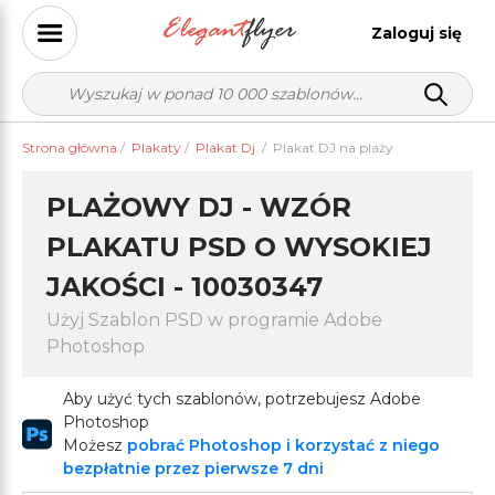
Zaloguj się
Strona główna
/
Plakaty
/
Plakat Dj.
/
Plakat DJ na plaży
PLAŻOWY DJ - WZÓR
PLAKATU PSD O WYSOKIEJ
JAKOŚCI - 10030347
Użyj Szablon PSD w programie Adobe
Photoshop
Aby użyć tych szablonów, potrzebujesz Adobe
Photoshop
Możesz
pobrać Photoshop i korzystać z niego
bezpłatnie przez pierwsze 7 dni