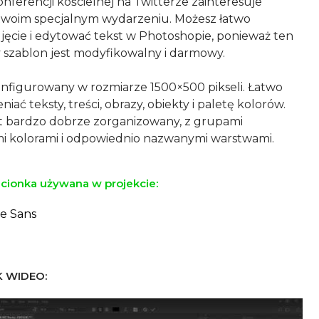
nferencji kościelnej na Twitterze zainteresuje
woim specjalnym wydarzeniu. Możesz łatwo
jęcie i edytować tekst w Photoshopie, ponieważ ten
 szablon jest modyfikowalny i darmowy.
onfigurowany w rozmiarze 1500×500 pikseli. Łatwo
iać teksty, treści, obrazy, obiekty i paletę kolorów.
st bardzo dobrze zorganizowany, z grupami
ionka używana w projekcie:
te Sans
 WIDEO: