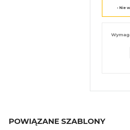
• Nie 
Wymagan
POWIĄZANE SZABLONY