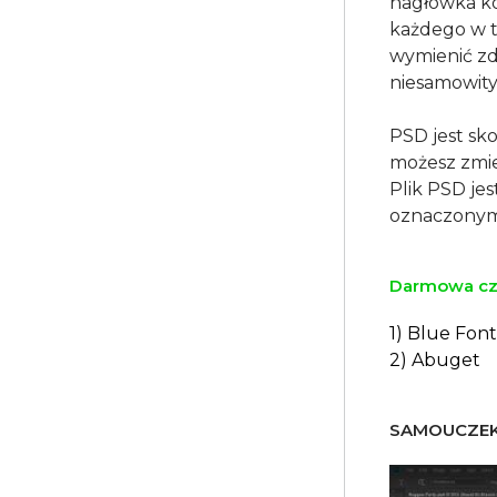
nagłówka ko
każdego w t
wymienić zd
niesamowity
PSD jest sk
możesz zmien
Plik PSD je
Darmowa czc
1) Blue Fon
2) Abuget
SAMOUCZEK