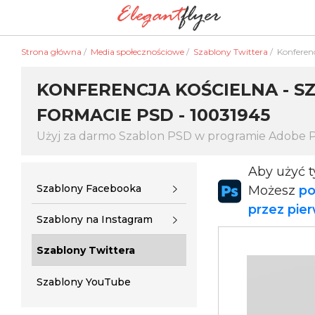
Strona główna
/
Media społecznościowe
/
Szablony Twittera
/
Konferenc
KONFERENCJA KOŚCIELNA - 
FORMACIE PSD - 10031945
Użyj za darmo Szablon PSD w programie Adobe 
Aby użyć 
Szablony Facebooka
Możesz
po
przez pie
Szablony na Instagram
Szablony Twittera
Szablony YouTube