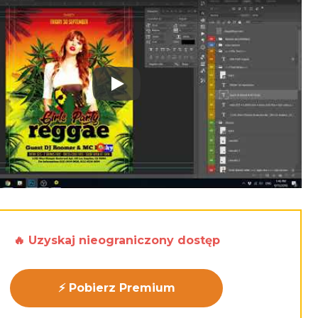
Play: Keynote (Google I/O '18)
🔥 Uzyskaj nieograniczony dostęp
⚡ Pobierz Premium