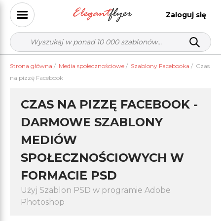
Zaloguj się
Strona główna
/
Media społecznościowe
/
Szablony Facebooka
/
Czas
na pizzę Facebook
CZAS NA PIZZĘ FACEBOOK -
DARMOWE SZABLONY
MEDIÓW
SPOŁECZNOŚCIOWYCH W
FORMACIE PSD
Użyj Szablon PSD w programie Adobe
Photoshop