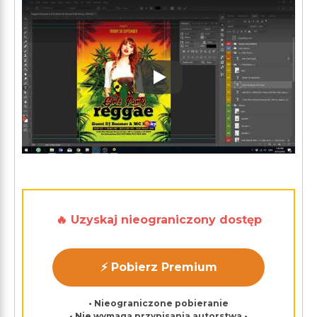
Play: Keynote (Google I/O '1
🔥 Uzyskaj nieograniczony dostęp
⚡ Pobierz Premium
• Nieograniczone pobieranie
• Nie wymaga przypisania autorstwa •