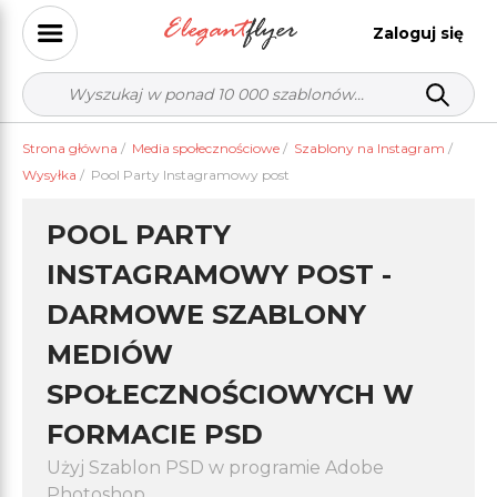
Zaloguj się
Strona główna
/
Media społecznościowe
/
Szablony na Instagram
/
Wysyłka
/
Pool Party Instagramowy post
POOL PARTY
INSTAGRAMOWY POST -
DARMOWE SZABLONY
MEDIÓW
SPOŁECZNOŚCIOWYCH W
FORMACIE PSD
Użyj Szablon PSD w programie Adobe
Photoshop